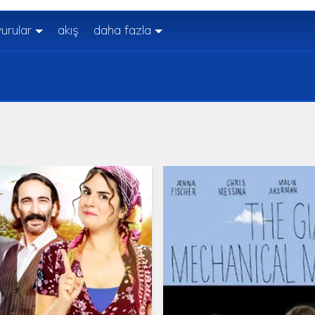
urular
akış
daha fazla