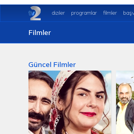
diziler
programlar
filmler
başv
Filmler
Güncel Filmler