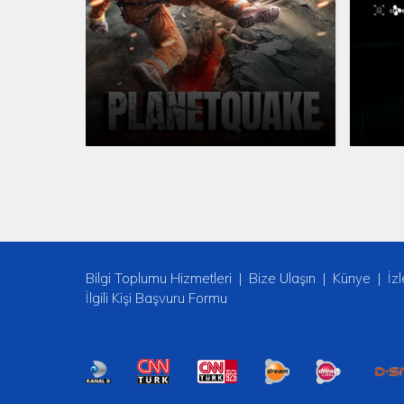
Bilgi Toplumu Hizmetleri
Bize Ulaşın
Künye
İz
İlgili Kişi Başvuru Formu