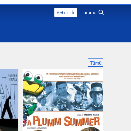
canlı
Tümü