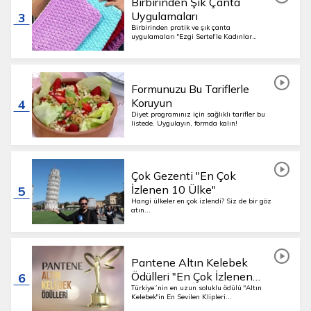
Birbirinden Şık Çanta
Uygulamaları
3
Birbirinden pratik ve şık çanta
uygulamaları "Ezgi Sertel'le Kadınlar
Bilir"den...
Formunuzu Bu Tariflerle
Koruyun
4
Diyet programınız için sağlıklı tarifler bu
listede. Uygulayın, formda kalın!
Çok Gezenti "En Çok
İzlenen 10 Ülke"
5
Hangi ülkeler en çok izlendi? Siz de bir göz
atın...
Pantene Altın Kelebek
Ödülleri "En Çok İzlenen
6
Klipler"
Türkiye´nin en uzun soluklu ödülü "Altın
Kelebek"in En Sevilen Klipleri...