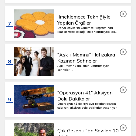
İlmeklemece Tekniğiyle
Yapılan Örgüler
7
Derya Baykal'la Gülümse Programında
İlmeklemece Tekniği kullanılarak yapılan
birbirinden şık ve pratik örgüler. Siz de
deneyin...
"Aşk-ı Memnu" Hafızalara
Kazınan Sahneler
8
Aşk-ı Memnu dizisinin unutulmayan
sahneleri...
"Operasyon 41" Aksiyon
Dolu Dakikalar
9
Operasyon 41’de kıyasıya rekabet devam
ederken; aksiyon dolu dakikalar yaşanıyor.
Çok Gezenti "En Sevilen 10