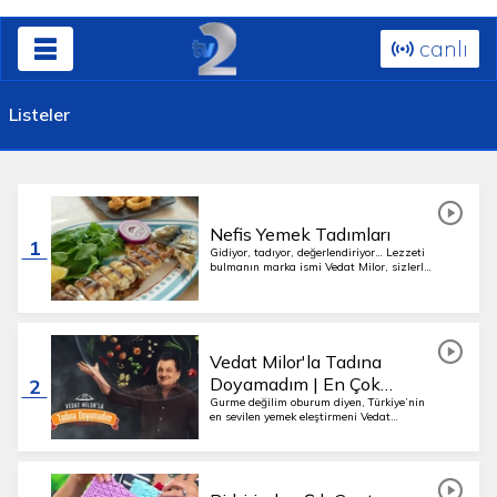
canlı
Listeler
Nefis Yemek Tadımları
1
Gidiyor, tadıyor, değerlendiriyor… Lezzeti
bulmanın marka ismi Vedat Milor, sizlerle
teve2 ekranlarında buluşuyor! Yeni
mekânlar, gelenekseli dünyayla buluşturan
ustalar, sokak lezzetleri, şölen gibi
masalar…
Vedat Milor'la Tadına
Doyamadım | En Çok
2
İzlenenler
Gurme değilim oburum diyen, Türkiye’nin
en sevilen yemek eleştirmeni Vedat
Milor’un lezzet dolu yeni serüvenlerinden
en sevilen klipler...