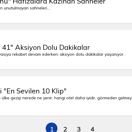
nu" Hafızalara Kazınan Sahneler
n unutulmayan sahneleri...
41" Aksiyon Dolu Dakikalar
erasyon 41’de kıyasıya rekabet devam ederken; aksiyon dolu dakikalar yaşanıyor.
 "En Sevilen 10 Klip"
e ülke gezip nerede ne yenir, hangi otel daha iyidir, görmeden gelmeyi
1
2
3
4