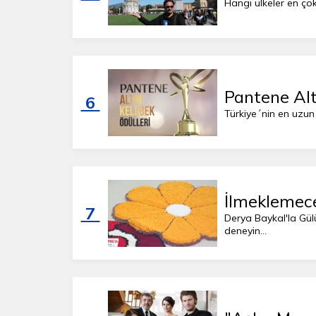
Hangi ülkeler en çok 
Pantene Alt
6
Türkiye´nin en uzun s
İlmeklemece
7
Derya Baykal'la Gülü
deneyin...