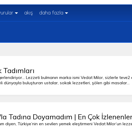
urular
akış
daha fazla
 Tadımları
ğerlendiriyor… Lezzeti bulmanın marka ismi Vedat Milor, sizlerle teve2
i dünyayla buluşturan ustalar, sokak lezzetleri, şölen gibi masalar…
'la Tadına Doyamadım | En Çok İzlenenle
m diyen, Türkiye’nin en sevilen yemek eleştirmeni Vedat Milor’un lezz