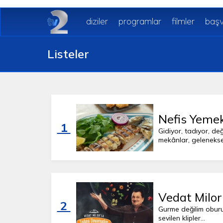
diziler
programlar
filmler
başv
Listeler
Nefis Yemek
1
Gidiyor, tadıyor, de
mekânlar, geleneksel
Vedat Milor
2
Gurme değilim oburu
sevilen klipler...