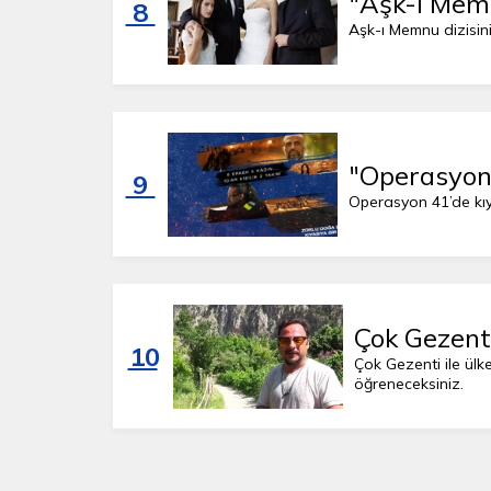
"Aşk-ı Mem
8
Aşk-ı Memnu dizisini
"Operasyon 
9
Op
Çok Gezenti
10
Çok Gezenti ile ülk
öğreneceksiniz.