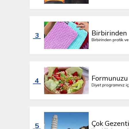
Birbirinden
3
Birbirinden pratik ve
Formunuzu 
4
Diyet programınız içi
Çok Gezenti
5