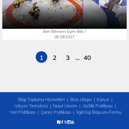
Ben Bilmem Eşim Bilir /
05.08.2017
1
2
3
...
40
Bilgi Toplumu Hizmetleri
Bize Ulaşın
Künye
İzleyici Temsilcisi
Nasıl İzlerim
Gizlilik Politikası
Veri Politikası
Çerez Politikası
İlgili Kişi Başvuru Formu