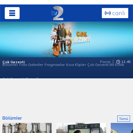
canlı
Pazar
11.45
Çok Gezenti
Bölümler
Foto Galeriler
Fragmanlar
Kısa Klipler
Çok Gezenti Bir Evlilik
Çok Gezenti: Bizim Ora
Bölümler
Tümü