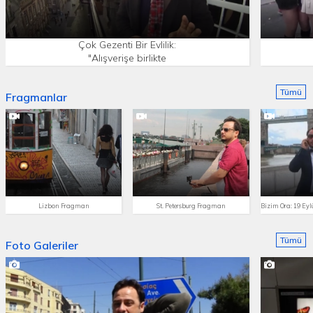
Çok Gezenti Bir Evlilik:
"Alışverişe birlikte
çıkmaktır" (Edinburg)
Tümü
Fragmanlar
Lizbon Fragman
St. Petersburg Fragman
Tümü
Foto Galeriler