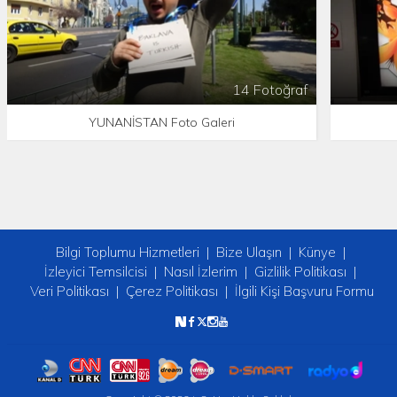
14 Fotoğraf
YUNANİSTAN Foto Galeri
Bilgi Toplumu Hizmetleri
Bize Ulaşın
Künye
İzleyici Temsilcisi
Nasıl İzlerim
Gizlilik Politikası
Veri Politikası
Çerez Politikası
İlgili Kişi Başvuru Formu