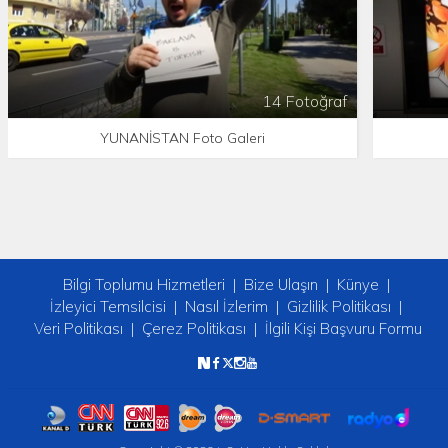
14 Fotoğraf
YUNANİSTAN Foto Galeri
Bilgi Toplumu Hizmetleri
Bize Ulaşın
Künye
İzleyici Temsilcisi
Nasıl İzlerim
Gizlilik Politikası
Veri Politikası
Çerez Politikası
İlgili Kişi Başvuru Formu