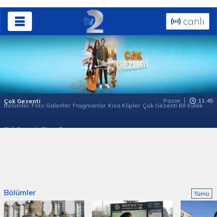
canlı
Pazar
11.45
Çok Gezenti
Bölümler
Foto Galeriler
Fragmanlar
Kısa Klipler
Çok Gezenti Bir Evlilik
Çok Gezenti: Bizim Ora
Bölümler
Tümü