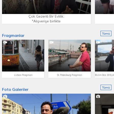
Çok Gezenti Bir Evlilik:
"Alışverişe birlikte
çıkmaktır" (Edinburg)
Tümü
Fragmanlar
Lizbon Fragman
St. Petersburg Fragman
Tümü
Foto Galeriler