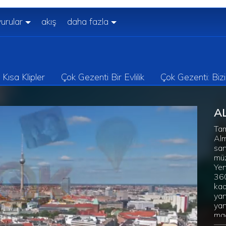
urular
akış
daha fazla
Kısa Klipler
Çok Gezenti Bir Evlilik
Çok Gezenti: Biz
A
Tam
Alm
san
müz
Yen
360
kad
yan
yan
mad
bug