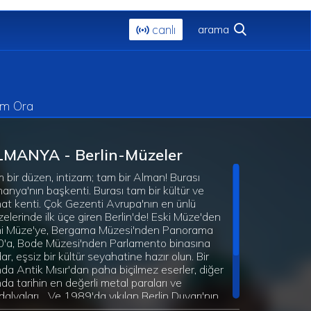
canlı
im Ora
LMANYA - Berlin-Müzeler
 bir düzen, intizam; tam bir Alman! Burası
anya'nın başkenti. Burası tam bir kültür ve
at kenti. Çok Gezenti Avrupa'nın en ünlü
elerinde ilk üçe giren Berlin'de! Eski Müze'den
i Müze'ye, Bergama Müzesi'nden Panorama
'a, Bode Müzesi'nden Parlamento binasına
ar, eşsiz bir kültür seyahatine hazır olun. Bir
da Antik Mısır'dan paha biçilmez eserler, diğer
da tarihin en değerli metal paraları ve
alyaları... Ve 1989'da yıkılan Berlin Duvarı'nın
ün açık hava galerisi olan parçaları... Pek çoğu