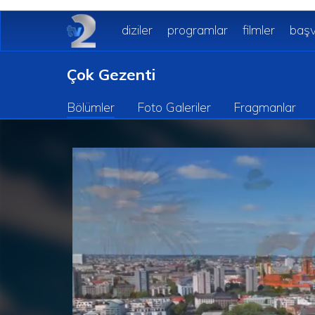
diziler
programlar
filmler
başv
Çok Gezenti
Bölümler
Foto Galeriler
Fragmanlar