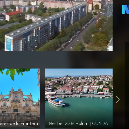
öze
yer
Çok
erez de la Frontera
Rehber 379. Bölüm | CUNDA
İSPA