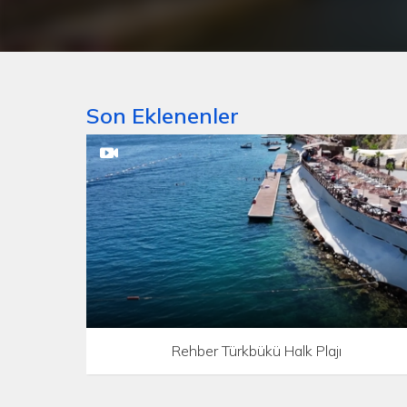
Son Eklenenler
Rehber Türkbükü Halk Plajı