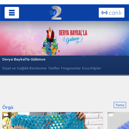
canlı
Bölümler 2020
Bölümler 2019
Bölümler 2017
Sağlıkla Gülümse
Derya Baykal'la Gülümse
Diyet ve Sağlıklı Beslenme
Tarifler
Fragmanlar
Kısa Klipler
Bebek Örgü Modelleri
Örgü Modelleri
Tümü
Örgü