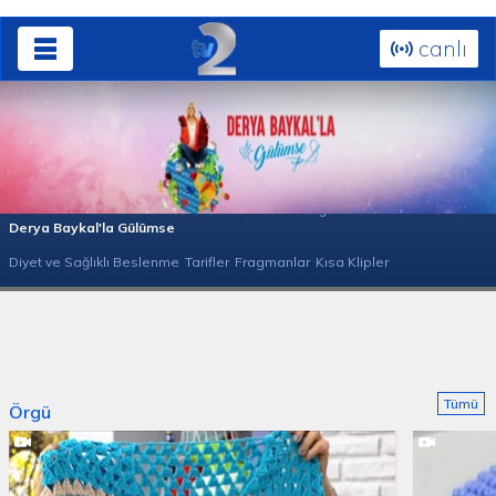
canlı
Bölümler 2020
Bölümler 2019
Bölümler 2017
Sağlıkla Gülümse
Derya Baykal'la Gülümse
Diyet ve Sağlıklı Beslenme
Tarifler
Fragmanlar
Kısa Klipler
Bebek Örgü Modelleri
Örgü Modelleri
Tümü
Örgü