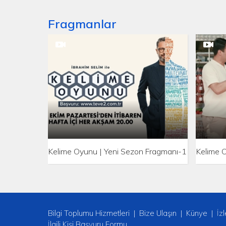
Fragmanlar
Kelime Oyunu | Yeni Sezon Fragmanı-1
Kelime 
Bilgi Toplumu Hizmetleri
Bize Ulaşın
Künye
İz
İlgili Kişi Başvuru Formu