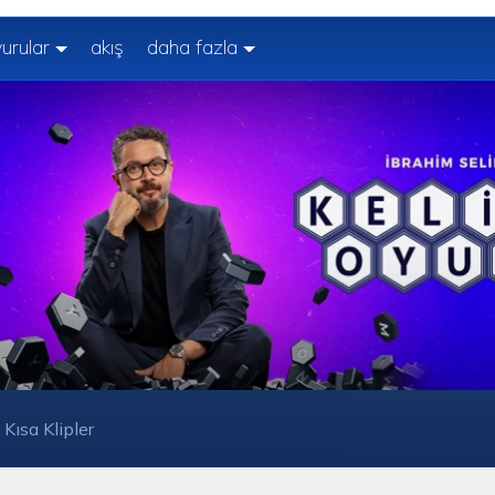
urular
akış
daha fazla
Kısa Klipler