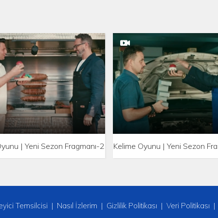
Oyunu | Yeni Sezon Fragmanı-2
Kelime Oyunu | Yeni Sezon Fr
leyici Temsilcisi
Nasıl İzlerim
Gizlilik Politikası
Veri Politikası