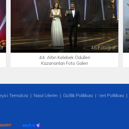
af
46 Fotoğraf
44. Altın Kelebek Ödülleri
Kazananları Foto Galeri
leyici Temsilcisi
Nasıl İzlerim
Gizlilik Politikası
Veri Politikası