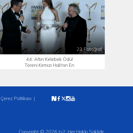
23 Fotoğraf
44. Altın Kelebek Ödül
Töreni Kırmızı Halı'nın En
Şıkları Foto Galeri
Çerez Politikası
Copyright © 2026 tv2. Her Hakkı Saklıdır.