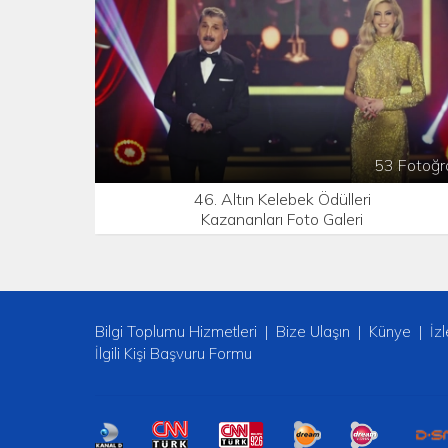
53 Fotoğr
46. Altın Kelebek Ödülleri
Kazananları Foto Galeri
Bilgi Toplumu Hizmetleri
Bize Ulaşın
Künye
İz
İlgili Kişi Başvuru Formu