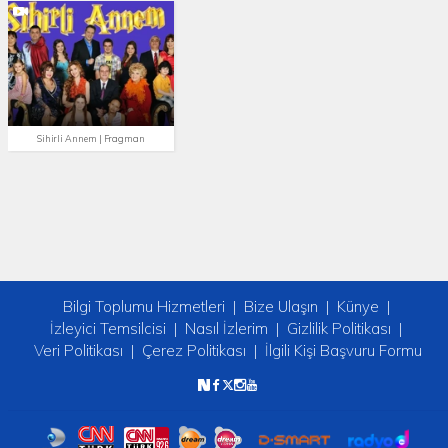
Sihirli Annem | Fragman
Bilgi Toplumu Hizmetleri
Bize Ulaşın
Künye
İzleyici Temsilcisi
Nasıl İzlerim
Gizlilik Politikası
Veri Politikası
Çerez Politikası
İlgili Kişi Başvuru Formu