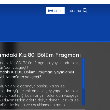
canlı
mdaki Kız 80. Bölüm Fragmanı
daki Kız 80. Bölüm Fragmanı yayınlandı! Hayri,
an'dan vazgeçti!
daki Kız 80. Bölüm Fragmanı yayınlandı!
ri, Nalan'dan vazgeçti!
ri, Nalan'ı aldatmaya başlar. Nalan ise
nlardan şüphelenir ama bir şey yapamaz. Hayri
lünü kaptırdığı Laz kızı için Nalan'dan vazgeçer.
u duyan Nalan adeta deliye döner. Laz kızı ise
ri'yi ailesinden ve çocuklarından ayırıp
amen elde etmeye çalışır.