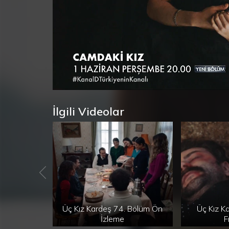
Süre
Toplam
/
Yükleniyor
:
0%
Süre
İlgili Videolar
Üç Kız Kardeş 74. Bölüm Ön
Üç Kız K
İzleme
F