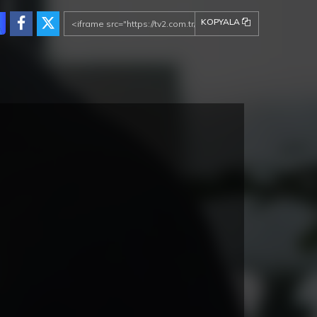
KOPYALA
daki Kız yeni bölümleriyle perşembe saat
00'da Kanal D'de!
 Kız Kardeş 73. Bölüm Ön
Üç Kız Kardeş 73. Bölüm
İzleme
Fragmanı - 2