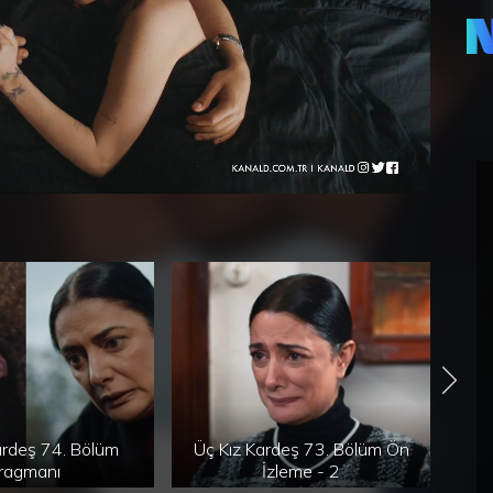
Cam
20.
Yüklendi
:
0%
ardeş 74. Bölüm
Üç Kız Kardeş 73. Bölüm Ön
Üç
ragmanı
İzleme - 2