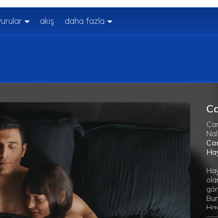
urular
akış
daha fazla
Ca
Cam
Nal
Cam
Hay
Hay
ola
gön
Bun
Hay
tam