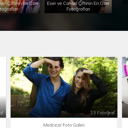
an Çiftinin En Özel
Eser ve Cansel Çiftinin En Özel
Haza
toğrafları
Fotoğrafları
af
13 Fotoğraf
Medcezir Foto Galeri