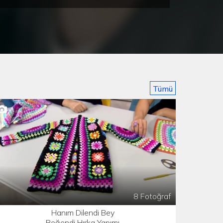
l ve Emre Çiftinin En Özel
Eser'in Sıradışı Evlilik Teklifinden
Fotoğrafları
En Özel Kareler!
Tümü
8 Fotoğraf
Hanım Dilendi Bey
Beğendi Hırka Yapımı