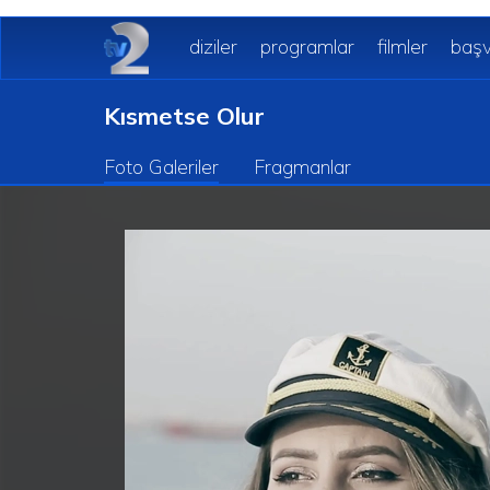
diziler
programlar
filmler
başv
Kısmetse Olur
Foto Galeriler
Fragmanlar