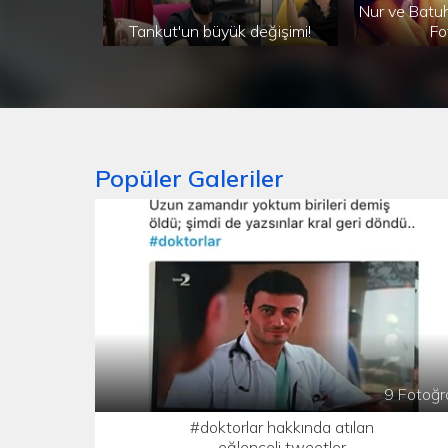
Nur ve Batuh
Tankut'un büyük değişimi!
Fo
Popüler Galeriler
9 Fotoğr
#doktorlar hakkında atılan
eğlenceli tweetler