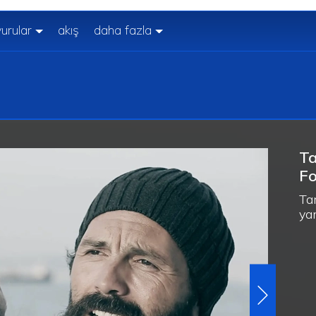
urular
akış
daha fazla
Ta
Fo
Ta
ya