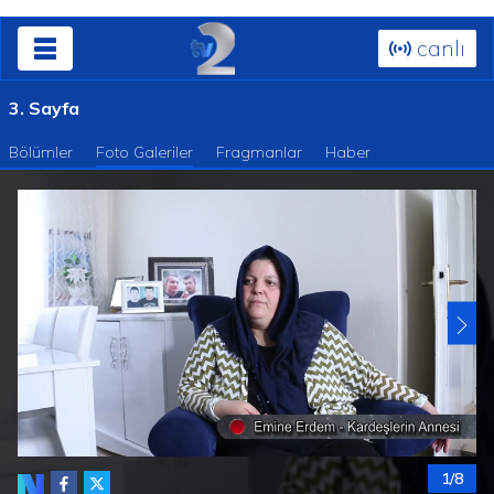
canlı
3. Sayfa
Bölümler
Foto Galeriler
Fragmanlar
Haber
1/8