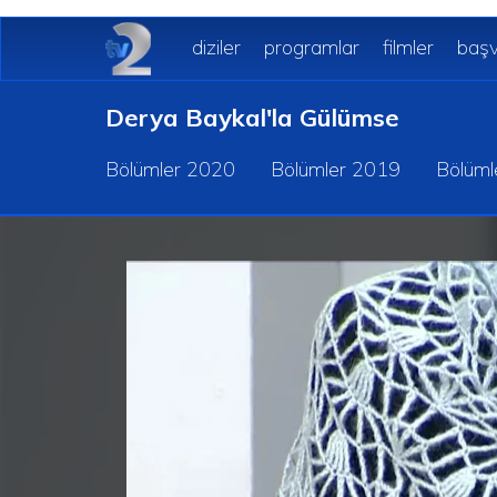
diziler
programlar
filmler
başv
Derya Baykal'la Gülümse
Bölümler 2020
Bölümler 2019
Bölüml