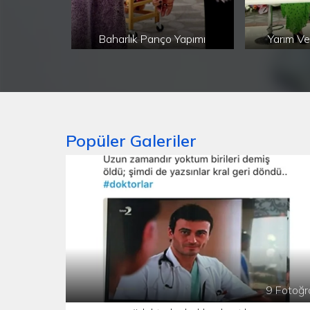
Baharlık Panço Yapımı
Yarım Ve
Popüler Galeriler
9 Fotoğr