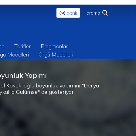
canlı
me
Tarifler
Fragmanlar
gü Modelleri
Örgü Modelleri
oyunluk Yapımı
bel Kavaklıoğlu boyunluk yapımını "Derya
ykal'la Gülümse" de gösteriyor.