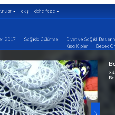
urular
akış
daha fazla
er 2017
Sağlıkla Gülümse
Diyet ve Sağlıklı Beslen
Kısa Klipler
Bebek Ör
B
Si
Ba