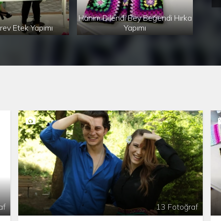
Hanım Dilendi Bey Beğendi Hırka
rev Etek Yapımı
Yapımı
af
13 Fotoğraf