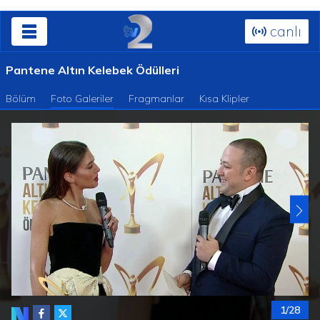
canlı
Pantene Altın Kelebek Ödülleri
Bölüm
Foto Galeriler
Fragmanlar
Kısa Klipler
1/28