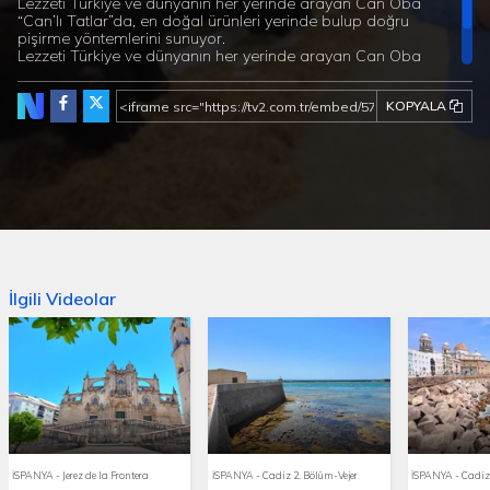
Lezzeti Türkiye ve dünyanın her yerinde arayan Can Oba
“Can’lı Tatlar”da, en doğal ürünleri yerinde bulup doğru
pişirme yöntemlerini sunuyor.
Lezzeti Türkiye ve dünyanın her yerinde arayan Can Oba
“Can’lı Tatlar”da, en doğal ürünleri yerinde bulup doğru
pişirme yöntemlerini sunuyor.
KOPYALA
İlgili Videolar
İSPANYA - Jerez de la Frontera
İSPANYA - Cadiz 2. Bölüm-Vejer
İSPANYA - Cadi