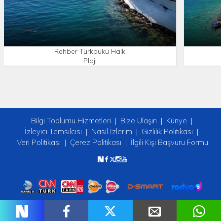
Rehber Türkbükü Halk
Plajı
Bilgi Toplumu Hizmetleri
Bize Ulaşın
Künye
İzleyici Temsilcisi
Nasıl İzlerim
Gizlilik Politikası
Veri Politikası
Çerez Politikası
İlgili Kişi Başvuru Formu
Copyright © 2026 tv2. Her Hakkı Saklıdır.