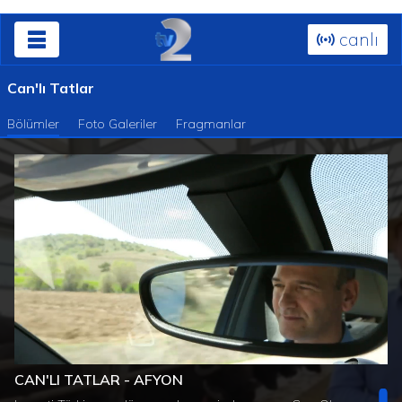
canlı
Can'lı Tatlar
Bölümler
Foto Galeriler
Fragmanlar
Süre
Toplam
/
Yüklendi
:
Yükleniyor
:
0%
0%
CAN'LI TATLAR - AFYON
Süre