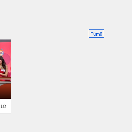
Tümü
018