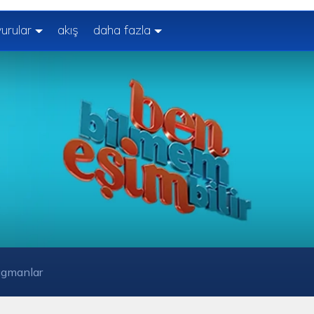
urular
akış
daha fazla
agmanlar