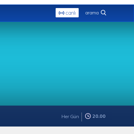
canlı
20.00
Her Gün