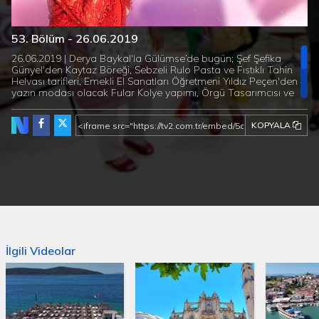
Süre
Toplam
/
Yüklendi
:
Yükleniyor
:
0%
0%
53. Bölüm - 26.06.2019
Süre
26.06.2019 | Derya Baykal'la Gülümse’de bugün; Şef Şefika
Günyel'den Kaytaz Böreği, Sebzeli Rulo Pasta ve Fıstıklı Tahin
Helvası tarifleri, Emekli El Sanatları Öğretmeni Yıldız Peçen'den
yazın modası olacak Fular Kolye yapımı, Örgü Tasarımcısı ve
Eğitmeni Mariya Gergi'den Şeffaf Çanta ve Rafya İpten Samba
Çanta yapımı, Dermatolog Dr. Şenay Sarıtaş'tan saç
KOPYALA
dökülmesinin sebepleri ve tedavi yöntemleri, Rehber Eğitmen
Ufuk Tezemir'den bağımlılıklar ve mücadele etme yöntemlerini
anlatıyor...
İlgili Videolar