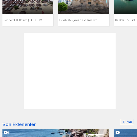
Rehber 380. Bölüm | BODRUM
İSPANYA - Jerez de la Frontera
Rehber 379. Bö
Tümü
Son Eklenenler