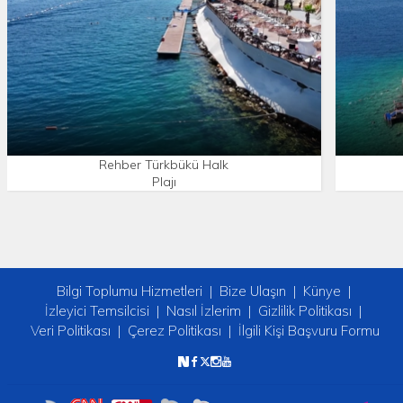
Rehber Türkbükü Halk
Plajı
Bilgi Toplumu Hizmetleri
Bize Ulaşın
Künye
İzleyici Temsilcisi
Nasıl İzlerim
Gizlilik Politikası
Veri Politikası
Çerez Politikası
İlgili Kişi Başvuru Formu