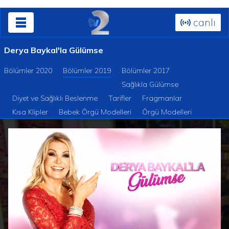
canlı
Derya Baykal'la Gülümse
Bölümler 2020
Bölümler 2019
Bölümler 2017
Sağlıkla Gülümse
Diyet ve Sağlıklı Beslenme
Tarifler
Fragmanlar
Kısa Klipler
Bebek Örgü Modelleri
Örgü Modelleri