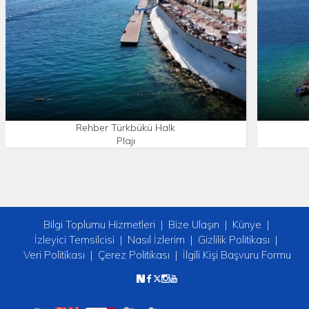
Rehber Türkbükü Halk
Plajı
Bilgi Toplumu Hizmetleri
Bize Ulaşın
Künye
İzleyici Temsilcisi
Nasıl İzlerim
Gizlilik Politikası
Veri Politikası
Çerez Politikası
İlgili Kişi Başvuru Formu