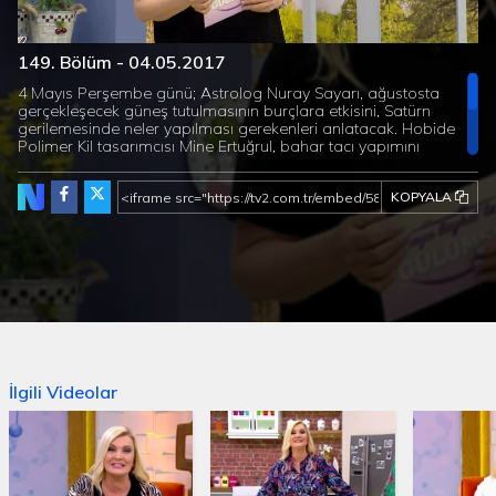
Süre
Toplam
/
Yüklendi
:
Yükleniyor
:
0%
0%
149. Bölüm - 04.05.2017
Süre
4 Mayıs Perşembe günü; Astrolog Nuray Sayarı, ağustosta
gerçekleşecek güneş tutulmasının burçlara etkisini, Satürn
gerilemesinde neler yapılması gerekenleri anlatacak. Hobide
Polimer Kil tasarımcısı Mine Ertuğrul, bahar tacı yapımını
gösterecek. Gülümseten Fikirler’de saç tokası ve çocuk elbisesi
yapımı var. Mutfakta Şef İnci Özay Hatipoğlu enginarlı pilav ve
KOPYALA
güllü bademli beyaz çikolata hazırlayacak.
İlgili Videolar