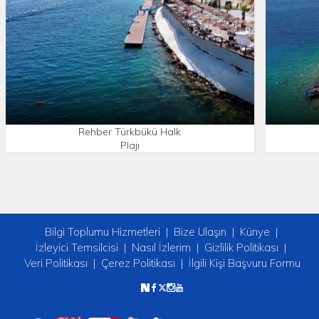
Rehber Türkbükü Halk
Plajı
Bilgi Toplumu Hizmetleri
Bize Ulaşın
Künye
İzleyici Temsilcisi
Nasıl İzlerim
Gizlilik Politikası
Veri Politikası
Çerez Politikası
İlgili Kişi Başvuru Formu