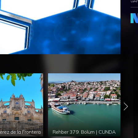
yen
tah
dav
tev
erez de la Frontera
Rehber 379. Bölüm | CUNDA
İSPA