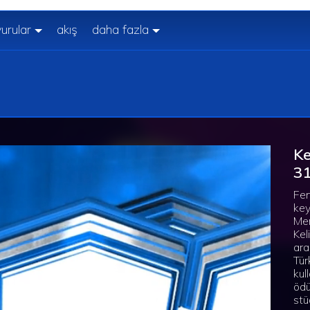
urular
akış
daha fazla
Ke
31
Fen
key
Mer
Kel
ara
Tür
kul
ödü
stü