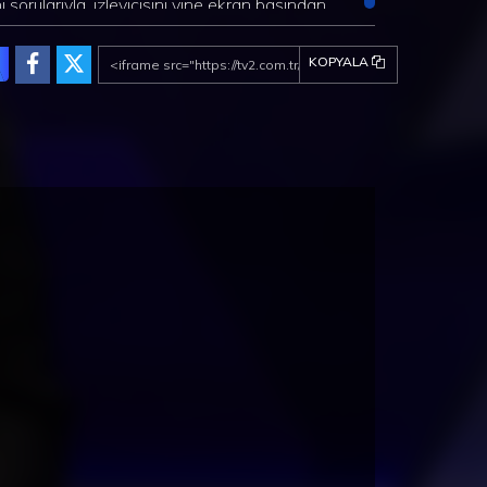
i sorularıyla, izleyicisini yine ekran başından
minler yürütmeye, heyecanlanıp sevinmeye
et ediyor. Fenomen yarışma Kelime Oyunu,
KOPYALA
e2 ekranlarında...
NYA - Cadiz 2. Bölüm-Vejer
İSPANYA - Cadiz