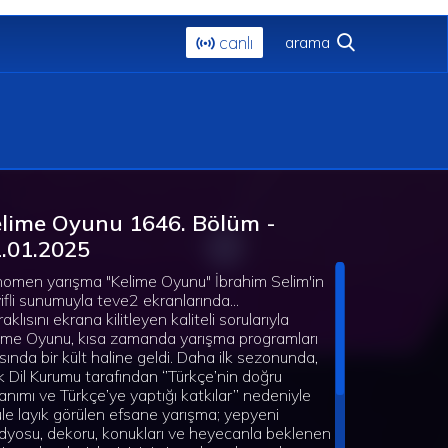
canlı
lime Oyunu 1646. Bölüm -
.01.2025
omen yarışma "Kelime Oyunu" İbrahim Selim'in
ifli sunumuyla teve2 ekranlarında...
aklısını ekrana kilitleyen kaliteli sorularıyla
ime Oyunu, kısa zamanda yarışma programları
sında bir kült haline geldi. Daha ilk sezonunda,
k Dil Kurumu tarafından ‘’Türkçe’nin doğru
lanımı ve Türkçe’ye yaptığı katkılar’’ nedeniyle
le layık görülen efsane yarışma; yepyeni
dyosu, dekoru, konukları ve heyecanla beklenen