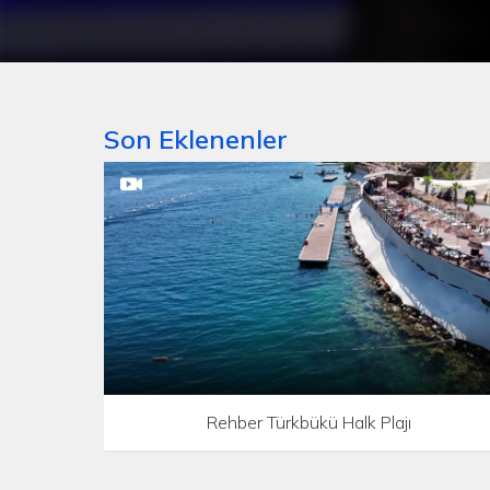
Son Eklenenler
Rehber Türkbükü Halk Plajı