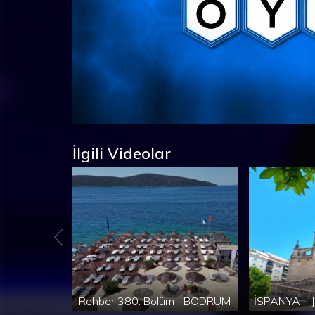
Süre
Toplam
/
Yüklendi
:
Yükleniyor
:
0%
0%
Süre
İlgili Videolar
Rehber 380. Bölüm | BODRUM
İSPANYA - J