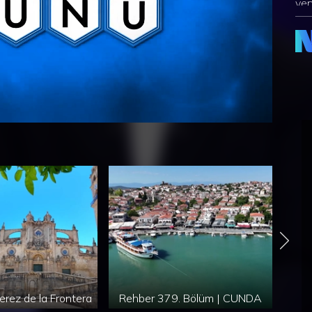
yen
tah
dav
ekr
erez de la Frontera
Rehber 379. Bölüm | CUNDA
İSPA