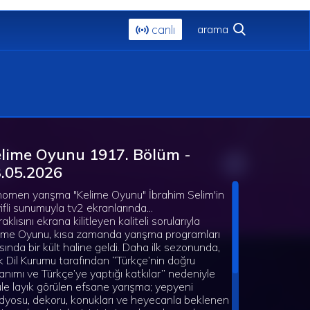
canlı
lime Oyunu 1917. Bölüm -
.05.2026
omen yarışma "Kelime Oyunu" İbrahim Selim'in
ifli sunumuyla tv2 ekranlarında...
aklısını ekrana kilitleyen kaliteli sorularıyla
ime Oyunu, kısa zamanda yarışma programları
sında bir kült haline geldi. Daha ilk sezonunda,
k Dil Kurumu tarafından ‘’Türkçe’nin doğru
lanımı ve Türkçe’ye yaptığı katkılar’’ nedeniyle
le layık görülen efsane yarışma; yepyeni
dyosu, dekoru, konukları ve heyecanla beklenen