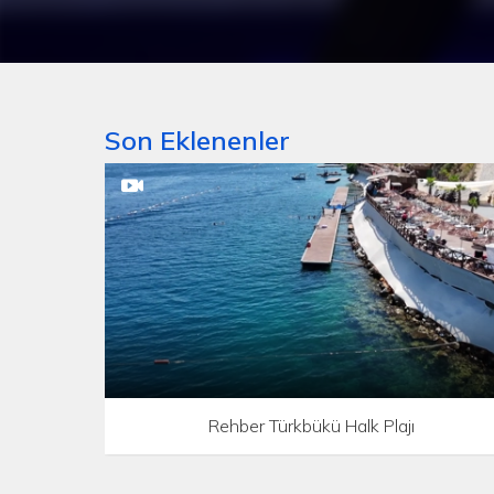
Son Eklenenler
Rehber Türkbükü Halk Plajı