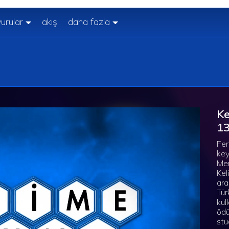
urular
akış
daha fazla
Ke
13
Fen
key
Mer
Kel
ara
Tür
kul
ödü
stü