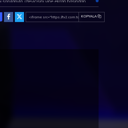
i sorularıyla, izleyicisini yine ekran başından
minler yürütmeye, heyecanlanıp sevinmeye
et ediyor. Fenomen yarışma Kelime Oyunu, tv2
KOPYALA
anlarında...
NYA - Cadiz 2. Bölüm-Vejer
İSPANYA - Cadiz