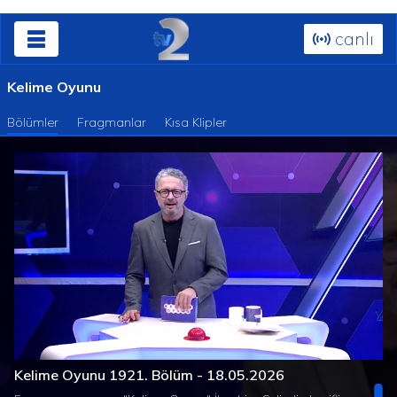
canlı
Kelime Oyunu
Bölümler
Fragmanlar
Kısa Klipler
Süre
Toplam
/
Yüklendi
:
Yükleniyor
:
0%
0%
Kelime Oyunu 1921. Bölüm - 18.05.2026
Süre