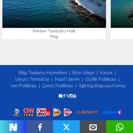
Rehber Türkbükü Halk
Plajı
Bilgi Toplumu Hizmetleri
Bize Ulaşın
Künye
İzleyici Temsilcisi
Nasıl İzlerim
Gizlilik Politikası
Veri Politikası
Çerez Politikası
İlgili Kişi Başvuru Formu
Copyright © 2026 tv2. Her Hakkı Saklıdır.