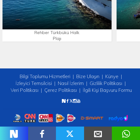
Rehber Türkbükü Halk
Plajı
Bilgi Toplumu Hizmetleri
Bize Ulaşın
Künye
İzleyici Temsilcisi
Nasıl İzlerim
Gizlilik Politikası
Veri Politikası
Çerez Politikası
İlgili Kişi Başvuru Formu
Copyright © 2026 tv2. Her Hakkı Saklıdır.