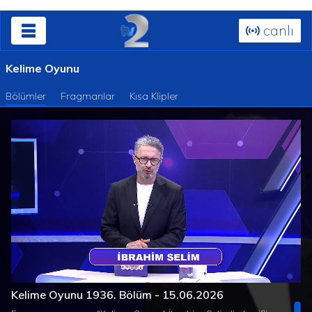
canlı
Kelime Oyunu
Bölümler
Fragmanlar
Kısa Klipler
Süre
Toplam
/
Yüklendi
:
Yükleniyor
:
0%
0%
Kelime Oyunu 1936. Bölüm - 15.06.2026
Süre