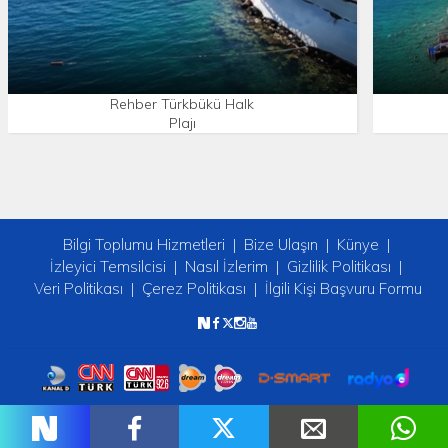
Rehber Türkbükü Halk
Plajı
Bilgi Toplumu Hizmetleri
Bize Ulaşın
Künye
İzleyici Temsilcisi
Nasıl İzlerim
Gizlilik Politikası
Veri Politikası
Çerez Politikası
İlgili Kişi Başvuru Formu
Copyright © 2026 tv2. Her Hakkı Saklıdır.