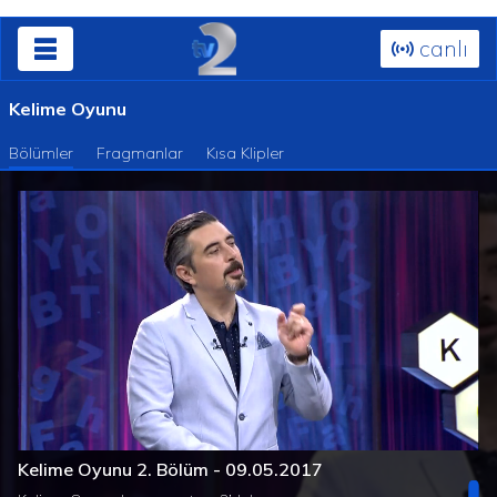
canlı
Kelime Oyunu
Bölümler
Fragmanlar
Kısa Klipler
Süre
Toplam
/
Yüklendi
:
Yükleniyor
:
0%
0%
Kelime Oyunu 2. Bölüm - 09.05.2017
Süre