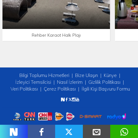
Rehber Karaot Halk Plajı
Bilgi Toplumu Hizmetleri
Bize Ulaşın
Künye
İzleyici Temsilcisi
Nasıl İzlerim
Gizlilik Politikası
Veri Politikası
Çerez Politikası
İlgili Kişi Başvuru Formu
Copyright © 2026 tv2. Her Hakkı Saklıdır.