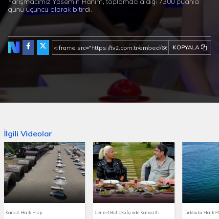
Yarışmacımız Yasemin Hanım, toplamda aldığı 7300 puanla
günü üçüncü olarak bitirdi.
KOPYALA
İlgili Videolar
Karaot Halk Plajı
Cennet Bahçesi İçinde Kahvaltı
Türkbükü Halk Pl