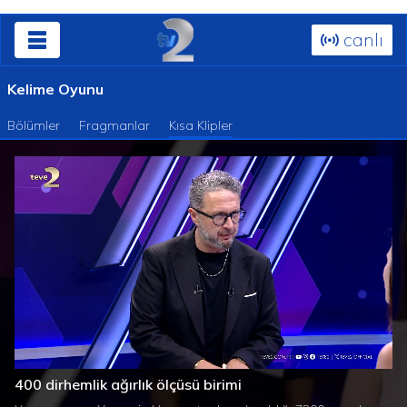
canlı
Kelime Oyunu
Bölümler
Fragmanlar
Kısa Klipler
Süre
Toplam
/
Yüklendi
:
Yükleniyor
:
0%
0%
400 dirhemlik ağırlık ölçüsü birimi
Süre