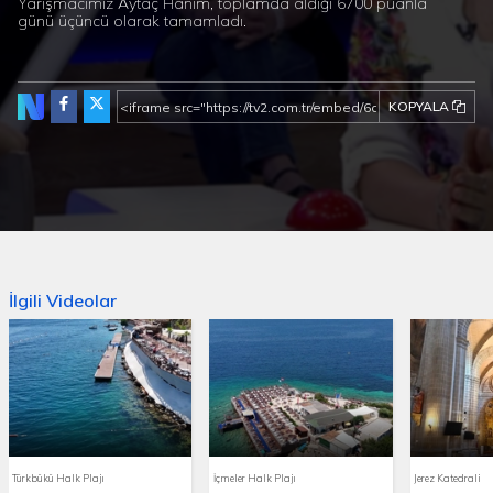
Yarışmacımız Aytaç Hanım, toplamda aldığı 6700 puanla
günü üçüncü olarak tamamladı.
KOPYALA
İlgili Videolar
Türkbükü Halk Plajı
İçmeler Halk Plajı
Jerez Katedrali