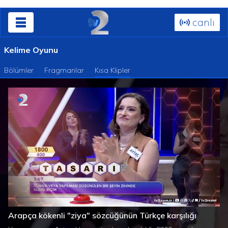
canlı
Kelime Oyunu
Bölümler
Fragmanlar
Kısa Klipler
Süre
Toplam
/
Yüklendi
:
Yükleniyor
:
0%
0%
Arapça kökenli "ziya" sözcüğünün Türkçe karşılığı
Süre