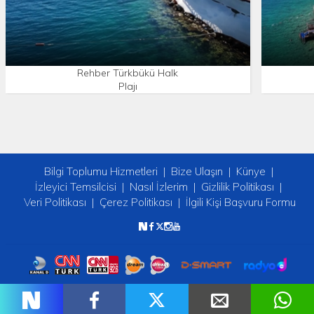
Rehber Türkbükü Halk
Plajı
Bilgi Toplumu Hizmetleri
Bize Ulaşın
Künye
İzleyici Temsilcisi
Nasıl İzlerim
Gizlilik Politikası
Veri Politikası
Çerez Politikası
İlgili Kişi Başvuru Formu
Copyright © 2026 tv2. Her Hakkı Saklıdır.