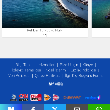
Rehber Türkbükü Halk
Plajı
Bilgi Toplumu Hizmetleri
Bize Ulaşın
Künye
İzleyici Temsilcisi
Nasıl İzlerim
Gizlilik Politikası
Veri Politikası
Çerez Politikası
İlgili Kişi Başvuru Formu
Copyright © 2026 tv2. Her Hakkı Saklıdır.