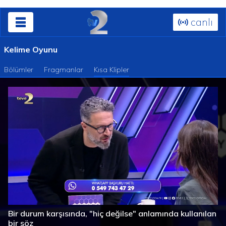
canlı
Kelime Oyunu
Bölümler
Fragmanlar
Kısa Klipler
Süre
Toplam
/
Yüklendi
:
Yükleniyor
:
0%
0%
Bir durum karşısında, "hiç değilse" anlamında kullanılan
Süre
bir söz