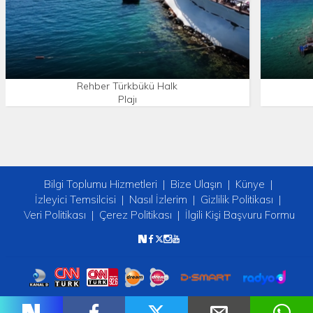
Rehber Türkbükü Halk
Plajı
Bilgi Toplumu Hizmetleri
Bize Ulaşın
Künye
İzleyici Temsilcisi
Nasıl İzlerim
Gizlilik Politikası
Veri Politikası
Çerez Politikası
İlgili Kişi Başvuru Formu
Copyright © 2026 tv2. Her Hakkı Saklıdır.