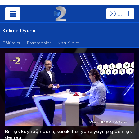
canlı
Kelime Oyunu
Bölümler
Fragmanlar
Kısa Klipler
Süre
Toplam
/
Yüklendi
:
Yükleniyor
:
0%
0%
Bir ışık kaynağından çıkarak, her yöne yayılıp giden ışık
Süre
demeti