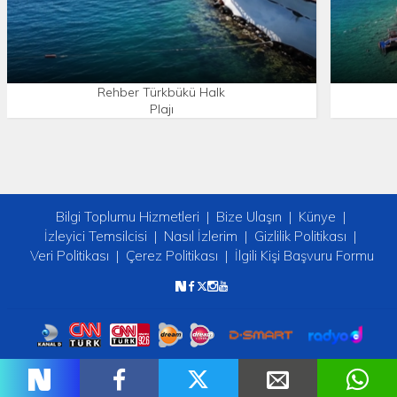
Rehber Türkbükü Halk
Plajı
Bilgi Toplumu Hizmetleri
Bize Ulaşın
Künye
İzleyici Temsilcisi
Nasıl İzlerim
Gizlilik Politikası
Veri Politikası
Çerez Politikası
İlgili Kişi Başvuru Formu
Copyright © 2026 tv2. Her Hakkı Saklıdır.