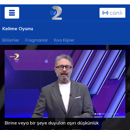
canlı
Kelime Oyunu
Bölümler
Fragmanlar
Kısa Klipler
Süre
Toplam
/
Yüklendi
:
Yükleniyor
:
0%
0%
Birine veya bir şeye duyulan aşırı düşkünlük
Süre