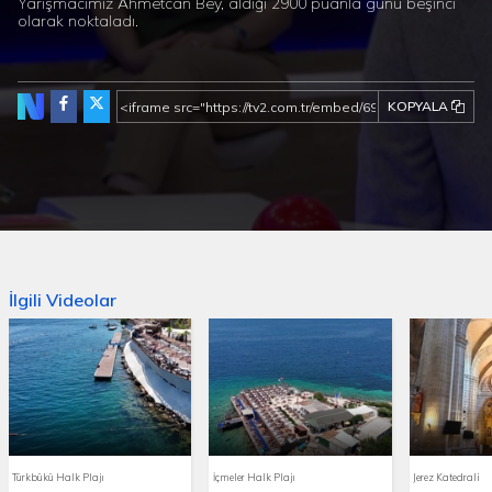
Yarışmacımız Ahmetcan Bey, aldığı 2900 puanla günü beşinci
olarak noktaladı.
KOPYALA
İlgili Videolar
Türkbükü Halk Plajı
İçmeler Halk Plajı
Jerez Katedrali