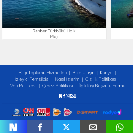
Rehber Türkbükü Halk
Plajı
Bilgi Toplumu Hizmetleri
Bize Ulaşın
Künye
İzleyici Temsilcisi
Nasıl İzlerim
Gizlilik Politikası
Veri Politikası
Çerez Politikası
İlgili Kişi Başvuru Formu
Copyright © 2026 tv2. Her Hakkı Saklıdır.