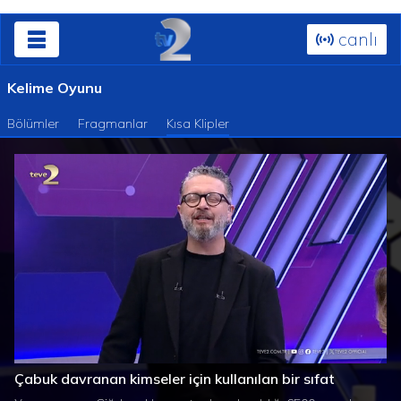
canlı
Kelime Oyunu
Bölümler
Fragmanlar
Kısa Klipler
Süre
Toplam
/
Yüklendi
:
Yükleniyor
:
0%
0%
Çabuk davranan kimseler için kullanılan bir sıfat
Süre