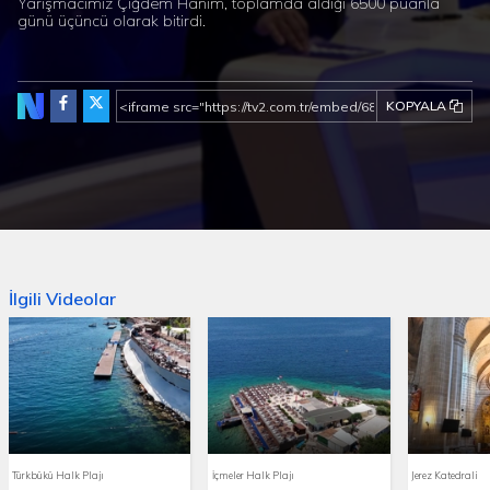
Yarışmacımız Çiğdem Hanım, toplamda aldığı 6500 puanla
günü üçüncü olarak bitirdi.
KOPYALA
İlgili Videolar
Türkbükü Halk Plajı
İçmeler Halk Plajı
Jerez Katedrali