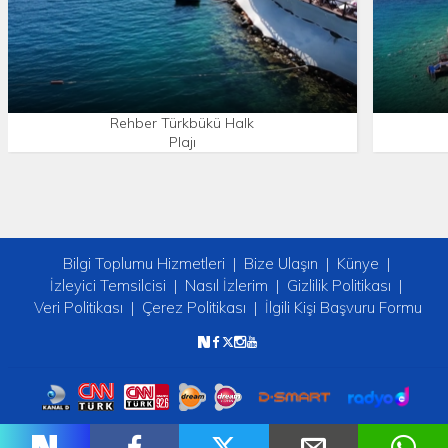
Rehber Türkbükü Halk
Plajı
Bilgi Toplumu Hizmetleri
Bize Ulaşın
Künye
İzleyici Temsilcisi
Nasıl İzlerim
Gizlilik Politikası
Veri Politikası
Çerez Politikası
İlgili Kişi Başvuru Formu
Copyright © 2026 tv2. Her Hakkı Saklıdır.