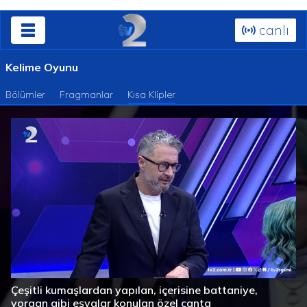
canlı
Kelime Oyunu
Bölümler
Fragmanlar
Kısa Klipler
Süre
Toplam
/
Yüklendi
:
Yükleniyor
:
0%
0%
Çeşitli kumaşlardan yapılan, içerisine battaniye,
Süre
yorgan gibi eşyalar konulan özel çanta