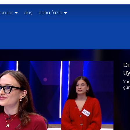
urular
akış
daha fazla
Di
u
Yar
gün