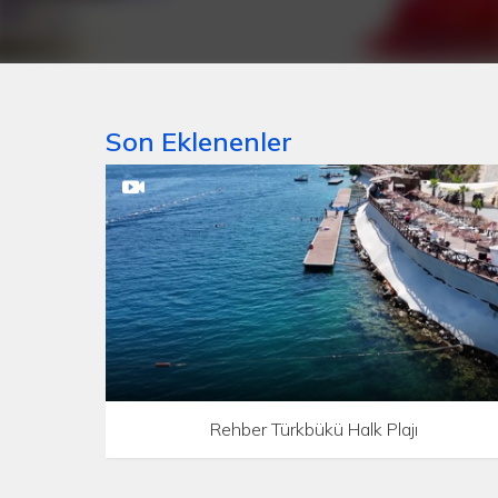
Son Eklenenler
Rehber Türkbükü Halk Plajı