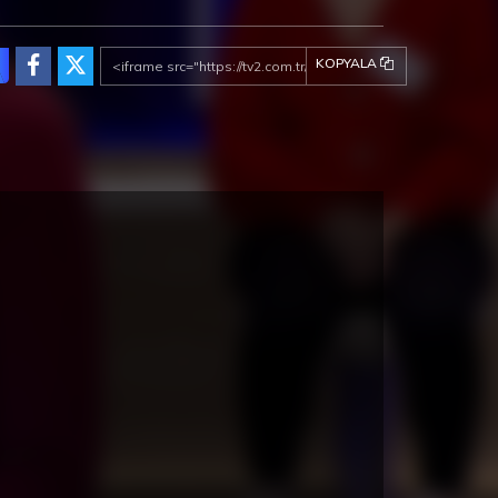
KOPYALA
ez de la Frontera Fragman
Cunda Konaklama Seçenekleri