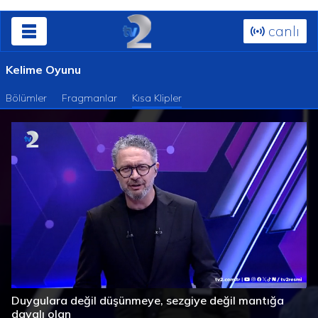
canlı
Kelime Oyunu
Bölümler
Fragmanlar
Kısa Klipler
Süre
Toplam
/
Yüklendi
:
Yükleniyor
:
0%
0%
Duygulara değil düşünmeye, sezgiye değil mantığa
Süre
dayalı olan