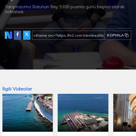
Yarışmacımız Batuhan Bey, 5300 puanla günü beşinci olarak
noktaladı.
KOPYALA
İlgili Videolar