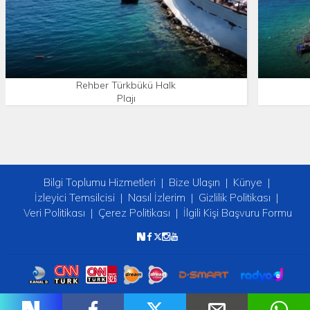
Rehber Türkbükü Halk
Plajı
Bilgi Toplumu Hizmetleri
Bize Ulaşın
Künye
İzleyici Temsilcisi
Nasıl İzlerim
Gizlilik Politikası
Veri Politikası
Çerez Politikası
İlgili Kişi Başvuru Formu
Copyright © 2026 tv2. Her Hakkı Saklıdır.