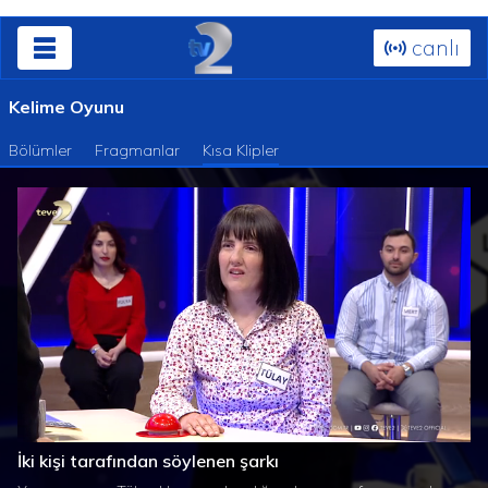
canlı
Kelime Oyunu
Bölümler
Fragmanlar
Kısa Klipler
Süre
Toplam
/
Yüklendi
:
Yükleniyor
:
0%
0%
İki kişi tarafından söylenen şarkı
Süre