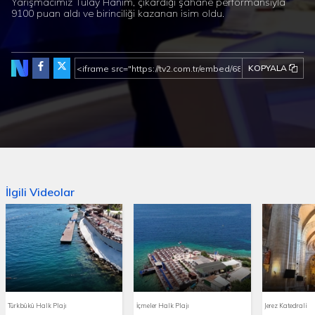
Yarışmacımız Tülay Hanım, çıkardığı şahane performansıyla
9100 puan aldı ve birinciliği kazanan isim oldu.
KOPYALA
İlgili Videolar
Türkbükü Halk Plajı
İçmeler Halk Plajı
Jerez Katedrali