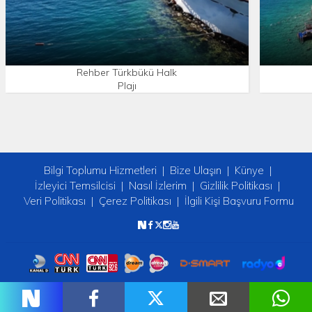
Rehber Türkbükü Halk
Plajı
Bilgi Toplumu Hizmetleri
Bize Ulaşın
Künye
İzleyici Temsilcisi
Nasıl İzlerim
Gizlilik Politikası
Veri Politikası
Çerez Politikası
İlgili Kişi Başvuru Formu
Copyright © 2026 tv2. Her Hakkı Saklıdır.