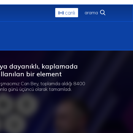
canlı
ıya dayanıklı, kaplamada
llanılan bir element
ışmacımız Can Bey, toplamda aldığı 8400
nla günü üçüncü olarak tamamladı.