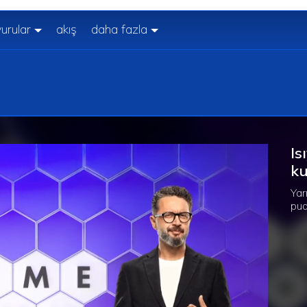
urular
akış
daha fazla
Is
ku
Yar
pua