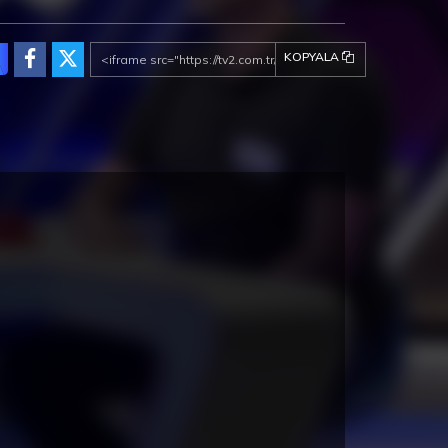
KOPYALA
İçmeler Halk Plajı
Jerez Katedrali