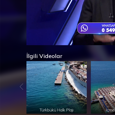
Süre
Toplam
/
Yüklendi
:
Yükleniyor
:
0%
0%
Süre
İlgili Videolar
Türkbükü Halk Plajı
İçmel