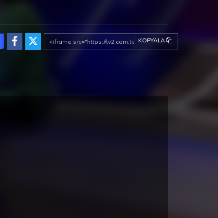
KOPYALA
ez de la Frontera Fragman
Cunda Konaklama Seçenekleri