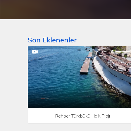
Son Eklenenler
Rehber Türkbükü Halk Plajı