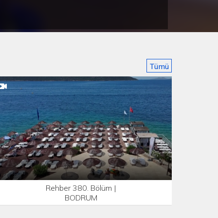
Tümü
Rehber 380. Bölüm |
BODRUM