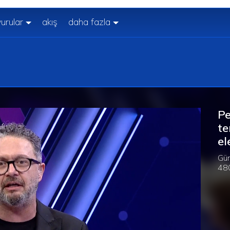
urular
akış
daha fazla
Pe
te
e
Gün
480