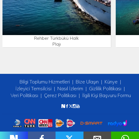
Rehber Türkbükü Halk
Plajı
Bilgi Toplumu Hizmetleri
Bize Ulaşın
Künye
İzleyici Temsilcisi
Nasıl İzlerim
Gizlilik Politikası
Veri Politikası
Çerez Politikası
İlgili Kişi Başvuru Formu
Copyright © 2026 tv2. Her Hakkı Saklıdır.