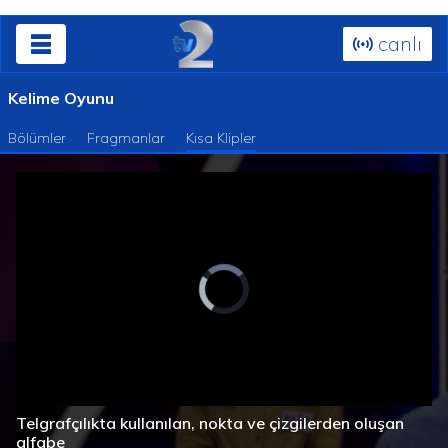
canlı
Kelime Oyunu
Bölümler
Fragmanlar
Kısa Klipler
Süre
Toplam
/
Yüklendi
:
Yükleniyor
:
0%
0%
Telgrafçılıkta kullanılan, nokta ve çizgilerden oluşan
Süre
alfabe