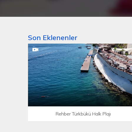
Son Eklenenler
Rehber Türkbükü Halk Plajı