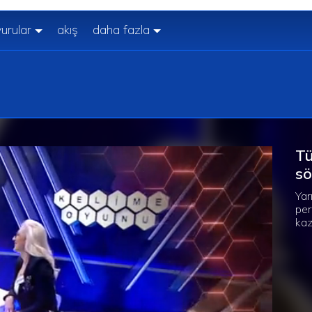
urular
akış
daha fazla
Tü
sö
Yar
per
kaz