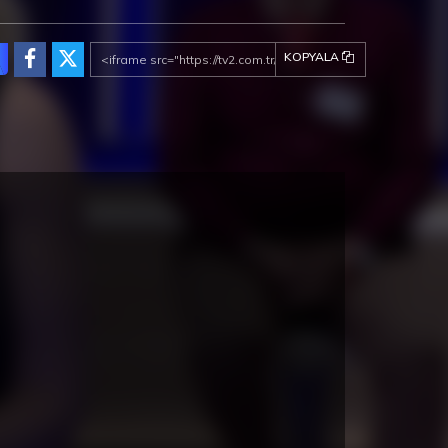
KOPYALA
ez de la Frontera Fragman
Cunda Konaklama Seçenekleri