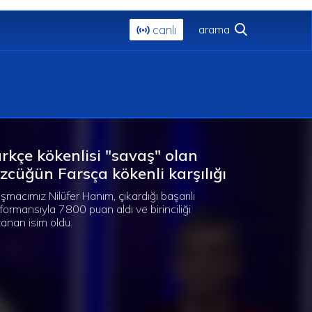
canlı
rkçe kökenlisi "savaş" olan
zcüğün Farsça kökenli karşılığı
ışmacımız Nilüfer Hanım, çıkardığı başarılı
formansıyla 7800 puan aldı ve birinciliği
anan isim oldu.