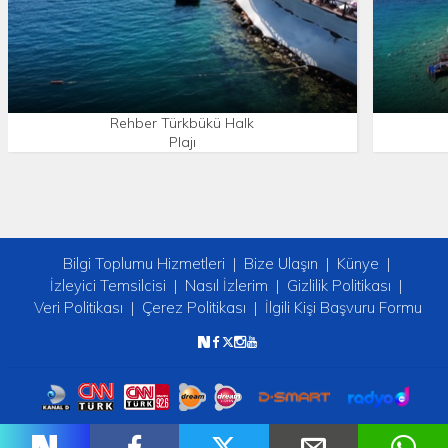
Rehber Türkbükü Halk
Plajı
Bilgi Toplumu Hizmetleri
Bize Ulaşın
Künye
İzleyici Temsilcisi
Nasıl İzlerim
Gizlilik Politikası
Veri Politikası
Çerez Politikası
İlgili Kişi Başvuru Formu
Copyright © 2026 tv2. Her Hakkı Saklıdır.