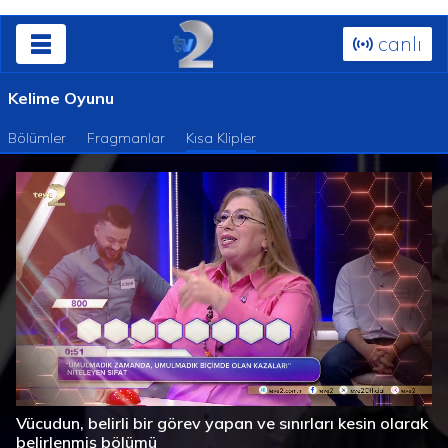
canlı
Kelime Oyunu
Bölümler
Fragmanlar
Kısa Klipler
Süre
Toplam
/
Yüklendi
:
Yükleniyor
:
0%
0%
Vücudun, belirli bir görev yapan ve sınırları kesin olarak
Süre
belirlenmiş bölümü