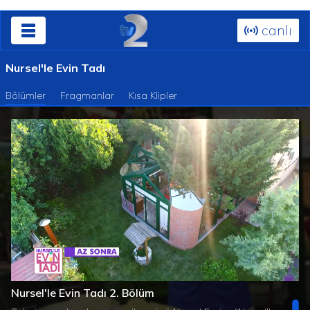
canlı
Nursel'le Evin Tadı
Bölümler
Fragmanlar
Kısa Klipler
Süre
Toplam
/
Yüklendi
:
Yükleniyor
:
0%
0%
Nursel'le Evin Tadı 2. Bölüm
Süre