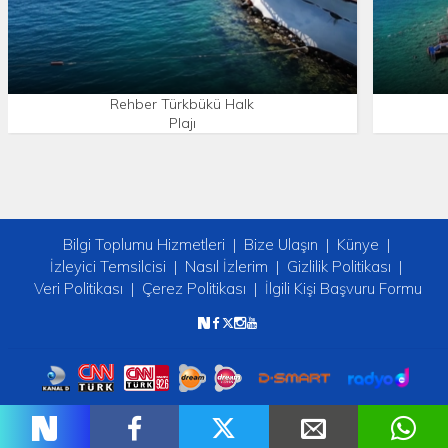
Rehber Türkbükü Halk
Plajı
Bilgi Toplumu Hizmetleri
Bize Ulaşın
Künye
İzleyici Temsilcisi
Nasıl İzlerim
Gizlilik Politikası
Veri Politikası
Çerez Politikası
İlgili Kişi Başvuru Formu
Copyright © 2026 tv2. Her Hakkı Saklıdır.