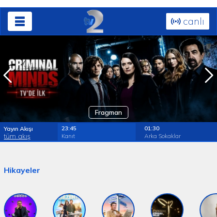
canlı
Fragman
23:45
01:30
Yayın Akışı
tüm akış
Kanıt
Arka Sokaklar
Hikayeler