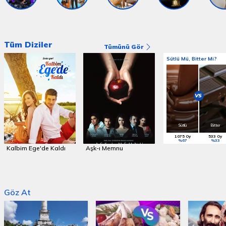
Tüm Diziler
Tümünü Gör
Sütlü Mü, Bitter Mi?
VS
Sütlü
Bitter
1075 Oy
533 Oy
%67
%33
Kalbim Ege'de Kaldı
Aşk-ı Memnu
Fatmagül'ün Suçu N
Göz At