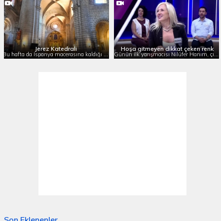
Süre
Jerez Katedrali
Hoşa gitmeyen dikkat çeken renk
Bu hafta da İspanya macerasına kaldığı yerden son hız devam eden Çok Gezenti, İspanya’nın Endülüs bölgesindeki Jerez de la Frontera şehrinde bulunan 'Jerez Katedrali'ni tv2 izleyicileriyle buluşturdu.
Günün ilk yarışmacısı Nilüfer Hanım, çıkardığı başarılı performansıyla 8100 puan aldı ve sezonun son ay finalinin şampiyonu oldu.
Son Eklenenler