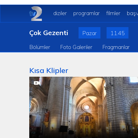
diziler
programlar
filmler
başv
Çok Gezenti
Pazar
11.45
Bölümler
Foto Galeriler
Fragmanlar
Kısa Klipler