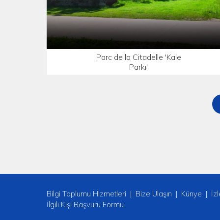
Parc de la Citadelle 'Kale
Parkı'
Bilgi Toplumu Hizmetleri
Bize Ulaşın
Künye
İz
İlgili Kişi Başvuru Formu