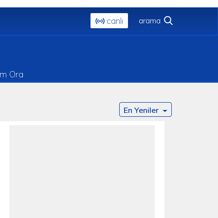
canlı
im Ora
En Yeniler