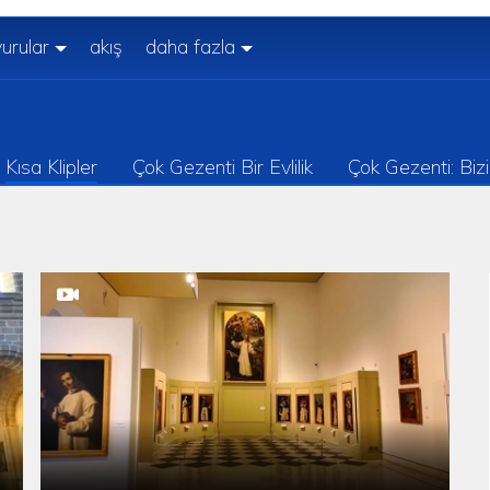
urular
akış
daha fazla
Kısa Klipler
Çok Gezenti Bir Evlilik
Çok Gezenti: Biz