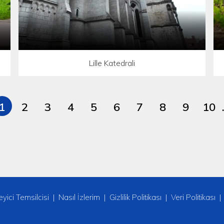
Lille Katedrali
1
2
3
4
5
6
7
8
9
10
leyici Temsilcisi
Nasıl İzlerim
Gizlilik Politikası
Veri Politikası