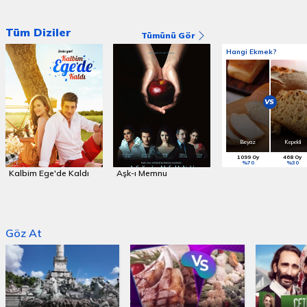
Tüm Diziler
Tümünü Gör
Hangi Ekmek?
VS
Beyaz
Kepekli
1099 Oy
468 Oy
%70
%30
Kalbim Ege'de Kaldı
Aşk-ı Memnu
Fatmagül'ün Suçu N
Göz At