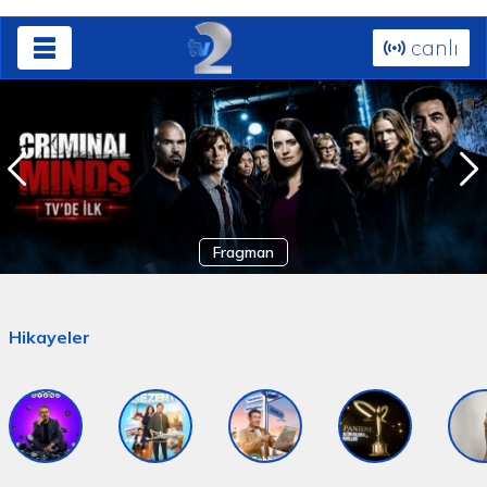
canlı
Fragman
Hikayeler