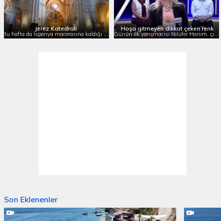
Jerez Katedrali
Hoşa gitmeyen dikkat çeken renk
Bu hafta da İspanya macerasına kaldığı yerden son hız devam eden Çok Gezenti, İspanya’nın Endülüs bölgesindeki Jerez de la Frontera şehrinde bulunan 'Jerez Katedrali'ni tv2 izleyicileriyle buluşturdu.
Günün ilk yarışmacısı Nilüfer Hanım, çıkardığı başarılı performansıyla 8100 puan aldı ve sezonun son ay finalinin şampiyonu oldu.
Son Eklenenler