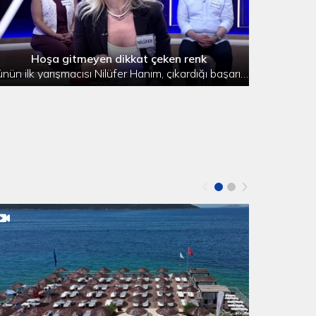
Hoşa gitmeyen dikkat çeken renk
Günün ilk yarışmacısı Nilüfer Hanım, çıkardığı başarılı performansıyla 8100 puan aldı ve sezonun son ay finalinin şampiyonu oldu.