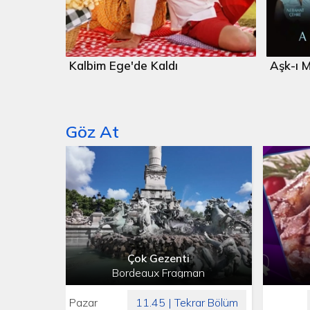
Kalbim Ege'de Kaldı
Aşk-ı 
Göz At
Çok Gezenti
Bordeaux Fragman
Pazar
11.45 | Tekrar Bölüm