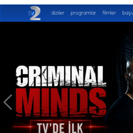
diziler
programlar
filmler
başv