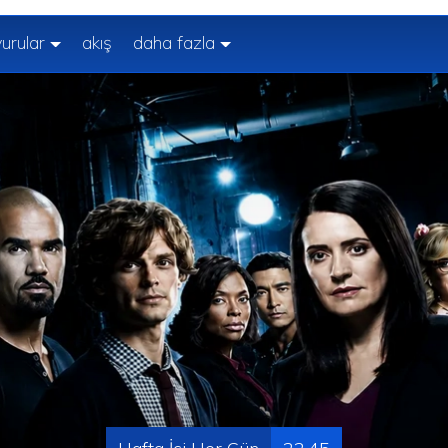
urular
akış
daha fazla