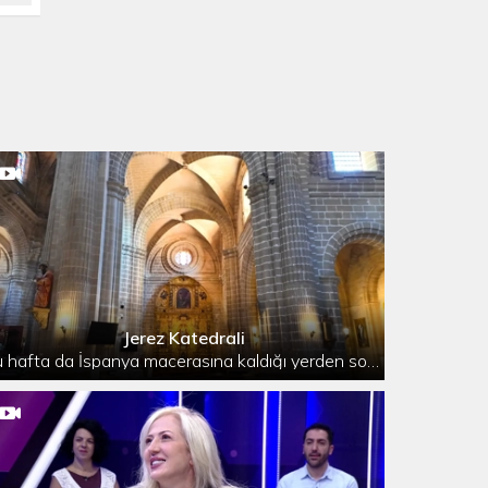
Jerez Katedrali
Bu hafta da İspanya macerasına kaldığı yerden son hız devam eden Çok Gezenti, İspanya’nın Endülüs bölgesindeki Jerez de la Frontera şehrinde bulunan 'Jerez Katedrali'ni tv2 izleyicileriyle buluşturdu.