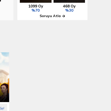
1099 Oy
468 Oy
%70
%30
Soruyu Atla
Ben Bilmem Eşim Bilir
Çet
le!
Her Gün
20.00
Fİ