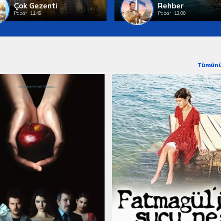
Çok Gezenti
Rehber
Pazar
11.45
Pazar
13.00
Tümünü