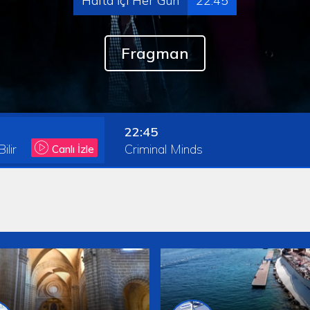
Hafta İçi Her Gün
22.45
Fragman
22:45
lir
Criminal Minds
Canlı İzle