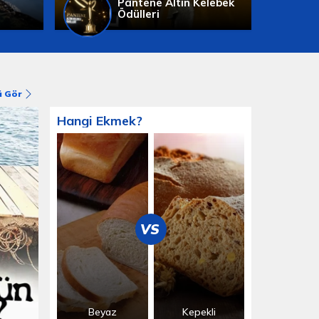
Pantene Altın Kelebek
Ödülleri
 Gör
Hangi Ekmek?
VS
Beyaz
Kepekli