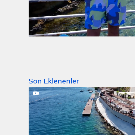
Süre
Toplam
/
Yüklendi
:
Yükleniyor
:
0%
0%
Süre
Son Eklenenler