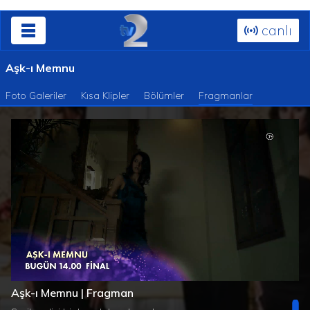
canlı
Aşk-ı Memnu
Foto Galeriler
Kısa Klipler
Bölümler
Fragmanlar
Süre
Toplam
/
Yüklendi
:
Yükleniyor
:
0%
0%
Aşk-ı Memnu | Fragman
Süre