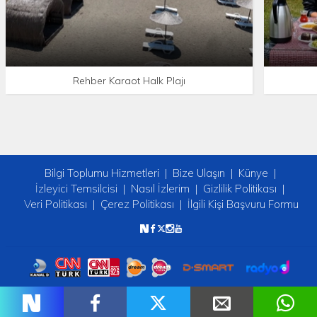
Rehber Karaot Halk Plajı
Bilgi Toplumu Hizmetleri
Bize Ulaşın
Künye
İzleyici Temsilcisi
Nasıl İzlerim
Gizlilik Politikası
Veri Politikası
Çerez Politikası
İlgili Kişi Başvuru Formu
Copyright © 2026 tv2. Her Hakkı Saklıdır.