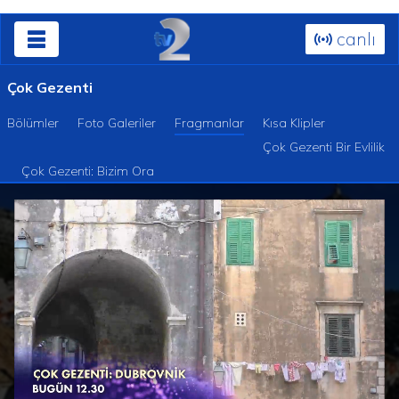
canlı
Çok Gezenti
Bölümler
Foto Galeriler
Fragmanlar
Kısa Klipler
Çok Gezenti Bir Evlilik
Çok Gezenti: Bizim Ora
Süre
Toplam
/
Yüklendi
:
Yükleniyor
: