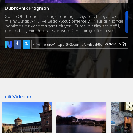
0%
0%
Dubrovnik Fragman
Süre
Game Of Thrones’un Kings Landing’ini ziyaret etmeye hazır
mısın? Burak Akkul ve Seda Akkul; binlerce yıllık surların içinde;
inanılmaz bir yaşama şahit oluyor… Burası bir film seti değil,
gerçek bir şehir! Burası Dubrovnik! Gerçi bir çok filmin ve
dizinin çekildiği doğal bir set burası… Surlarıyla, kaleleriyle,
manastırları ve taş döşeli sokaklarıyla; bir filmin içinde gibi
KOPYALA
hissedeceksiniz kendinizi. Hırvatistan’ın hüzünlü yakın tarihine
şahit olmak, yemeklerini tatmak ve cennet koylarını gezmek
için; Pazar günü ekran başına. Çok Gezenti Dubrovnik
teve2’de...
İlgili Videolar