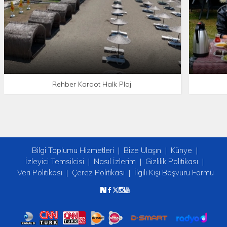
Rehber Karaot Halk Plajı
Bilgi Toplumu Hizmetleri
Bize Ulaşın
Künye
İzleyici Temsilcisi
Nasıl İzlerim
Gizlilik Politikası
Veri Politikası
Çerez Politikası
İlgili Kişi Başvuru Formu