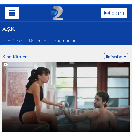
canlı
A.Ş.K.
Kısa Klipler
Bölümler
Fragmanlar
Kısa Klipler
En Yeniler